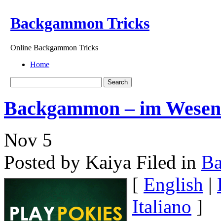
Backgammon Tricks
Online Backgammon Tricks
Home
Backgammon – im Wesentl
Nov
5
Posted by Kaiya
Filed in
B
[
English
|
Italiano
]