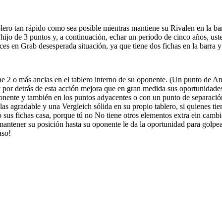
ablero tan rápido como sea posible mientras mantiene su Rivalen en la 
hijo de 3 puntos y, a continuación, echar un periodo de cinco años, usted
es en Grab desesperada situación, ya que tiene dos fichas en la barra 
ne 2 o más anclas en el tablero interno de su oponente. (Un punto de A
y por detrás de esta acción mejora que en gran medida sus oportunidad
ponente y también en los puntos adyacentes o con un punto de separaci
las agradable y una Vergleich sólida en su propio tablero, si quienes ti
sus fichas casa, porque tú no No tiene otros elementos extra ein cambio!
ntener su posición hasta su oponente le da la oportunidad para golpear
aso!