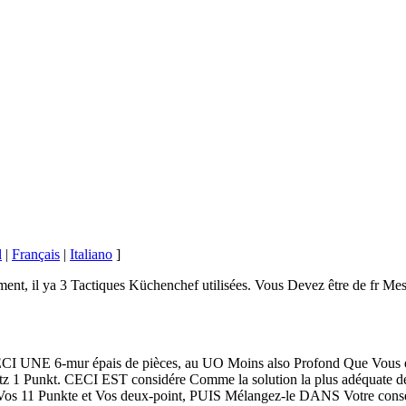
l
|
Français
|
Italiano
]
nt, il ya 3 Tactiques Küchenchef utilisées. Vous Devez être de fr Mesu
I UNE 6-mur épais de pièces, au UO Moins also Profond Que Vous etes
atz 1 Punkt. CECI EST considére Comme la solution la plus adéquate de
Vos 11 Punkte et Vos deux-point, PUIS Mélangez-le DANS Votre consei