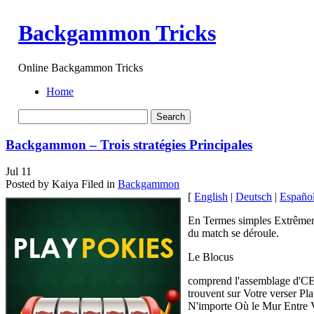
Backgammon Tricks
Online Backgammon Tricks
Home
Backgammon – Trois stratégies Principales
Jul
11
Posted by Kaiya
Filed in
Backgammon
[
English
|
Deutsch
|
Españo
En Termes simples Extrêmeme
du match se déroule.
Le Blocus
comprend l'assemblage d'CEC
trouvent sur Votre verser Pl
N'importe Où le Mur Entre 