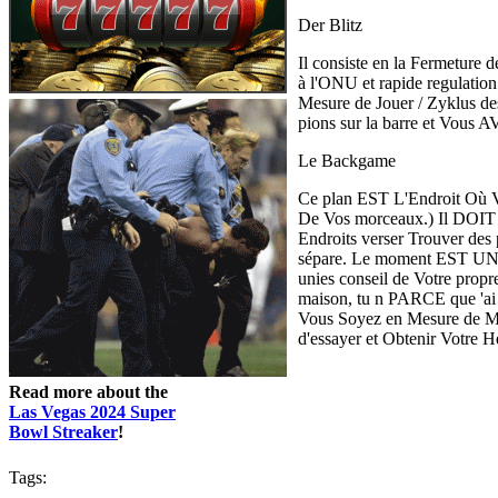
Der Blitz
Il consiste en la Fermeture 
à l'ONU et rapide regulatio
Mesure de Jouer / Zyklus d
pions sur la barre et Vous AV
Le Backgame
Ce plan EST L'Endroit Où V
De Vos morceaux.) Il DOIT ê
Endroits verser Trouver des
sépare. Le moment EST UNE 
unies conseil de Votre pro
maison, tu n PARCE que 'ai 
Vous Soyez en Mesure de MA
d'essayer et Obtenir Votre
Read more about the
Las Vegas 2024 Super
Bowl Streaker
!
Tags: