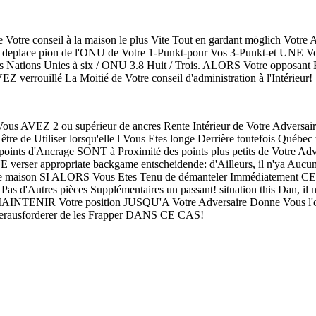
de Votre conseil à la maison le plus Vite Tout en gardant möglich Votre
n deplace pion de l'ONU de Votre 1-Punkt-pour Vos 3-Punkt-et UNE Vo
es Nations Unies à six / ONU 3.8 Huit / Trois. ALORS Votre opposan
EZ verrouillé La Moitié de Votre conseil d'administration à l'Intérieur!
ous AVEZ 2 ou supérieur de ancres Rente Intérieur de Votre Adversai
tre de Utiliser lorsqu'elle l Vous Etes longe Derrière toutefois Québ
 points d'Ancrage SONT à Proximité des points plus petits de Votre Adv
verser appropriate backgame entscheidende: d'Ailleurs, il n'ya Aucu
pre maison SI ALORS Vous Etes Tenu de démanteler Immédiatement CE,
Pas d'Autres pièces Supplémentaires un passant! situation this Dan, il
INTENIR Votre position JUSQU'A Votre Adversaire Donne Vous l'occa
 Herausforderer de les Frapper DANS CE CAS!