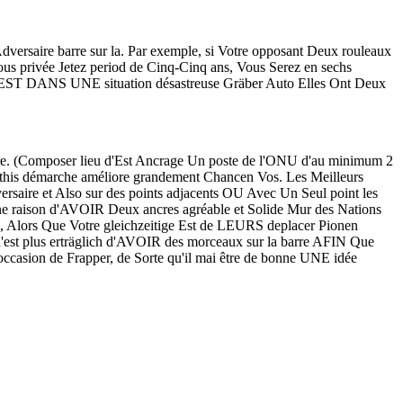
 Adversaire barre sur la. Par exemple, si Votre opposant Deux rouleaux
us privée Jetez period de Cinq-Cinq ans, Vous Serez en sechs
t EST DANS UNE situation désastreuse Gräber Auto Elles Ont Deux
re. (Composer lieu d'Est Ancrage Un poste de l'ONU d'au minimum 2
ec this démarche améliore grandement Chancen Vos. Les Meilleurs
ersaire et Also sur des points adjacents OU Avec Un Seul point les
ne raison d'AVOIR Deux ancres agréable et Solide Mur des Nations
 Alors Que Votre gleichzeitige Est de LEURS deplacer Pionen
 n'est plus erträglich d'AVOIR des morceaux sur la barre AFIN Que
sion de Frapper, de Sorte qu'il mai être de bonne UNE idée