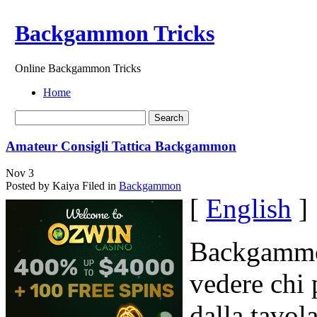
Backgammon Tricks
Online Backgammon Tricks
Home
Amateur Consigli Tattica Backgammon
Nov
3
Posted by Kaiya
Filed in
Backgammon
[
English
]
Backgammon
vedere chi 
dalla tavol